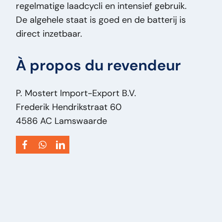
regelmatige laadcycli en intensief gebruik.
Type:
S1158 - DIN 600/101 - 24V - 625 Ah/C5
De algehele staat is goed en de batterij is
Puissance du moteur ch:
0
direct inzetbaar.
VIN:
93183
Tension d'alimentation:
V 24
À propos du revendeur
Type de véhicule:
Hulpmiddel
P. Mostert Import-Export B.V.
Frederik Hendrikstraat 60
4586 AC Lamswaarde