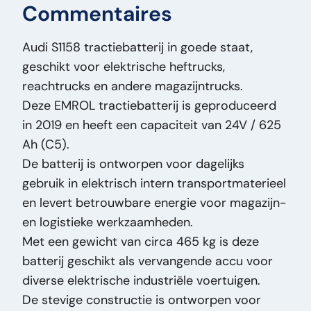
Commentaires
Hauteur:
62
Largeur:
32
Audi S1158 tractiebatterij in goede staat,
Longueur:
83
geschikt voor elektrische heftrucks,
Masse (kg):
465
reachtrucks en andere magazijntrucks.
Marque:
Audi
Deze EMROL tractiebatterij is geproduceerd
Modèle original:
S1158 - DIN 600/101 - 24V -
in 2019 en heeft een capaciteit van 24V / 625
625 Ah/C5
Ah (C5).
Type de prix:
VastePrijs
De batterij is ontworpen voor dagelijks
État général:
Bon
gebruik in elektrisch intern transportmaterieel
État optique:
Bon
en levert betrouwbare energie voor magazijn-
État technique:
Bon
en logistieke werkzaamheden.
Titre:
Audi S1158 - DIN 600/101 - 24V - 625
Met een gewicht van circa 465 kg is deze
Ah/C5 Audi S 1158 tractiebatterij - elektrische
batterij geschikt als vervangende accu voor
heftruck - reachtruck - magazijntruc PM3106
diverse elektrische industriële voertuigen.
Ajout:
Audi S 1158 tractiebatterij - elektrische
De stevige constructie is ontworpen voor
heftruck - reachtruck - magazijntruc