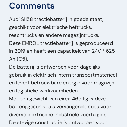
Comments
Height:
62
Width:
32
Audi S1158 tractiebatterij in goede staat,
Length:
83
geschikt voor elektrische heftrucks,
Mass (kg):
465
reachtrucks en andere magazijntrucks.
Brand:
Audi
Deze EMROL tractiebatterij is geproduceerd
Original Model:
S1158 - DIN 600/101 - 24V -
in 2019 en heeft een capaciteit van 24V / 625
625 Ah/C5
Ah (C5).
Price Type:
VastePrijs
De batterij is ontworpen voor dagelijks
General Condition:
Good
gebruik in elektrisch intern transportmaterieel
Optical Condition:
Good
en levert betrouwbare energie voor magazijn-
Technical Condition:
Good
en logistieke werkzaamheden.
Title:
Audi S1158 - DIN 600/101 - 24V - 625
Met een gewicht van circa 465 kg is deze
Ah/C5 Audi S 1158 tractiebatterij - elektrische
batterij geschikt als vervangende accu voor
heftruck - reachtruck - magazijntruc PM3106
diverse elektrische industriële voertuigen.
Addition:
Audi S 1158 tractiebatterij -
De stevige constructie is ontworpen voor
elektrische heftruck - reachtruck -