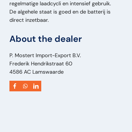
regelmatige laadcycli en intensief gebruik.
magazijntruc
De algehele staat is goed en de batterij is
Type:
S1158 - DIN 600/101 - 24V - 625 Ah/C5
direct inzetbaar.
Engine Power HP:
0
VIN:
93183
About the dealer
Supply Voltage:
V 24
Vehicle Type:
Hulpmiddel
P. Mostert Import-Export B.V.
Frederik Hendrikstraat 60
4586 AC Lamswaarde