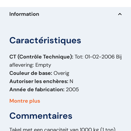
Information
Caractéristiques
CT (Contrôle Technique):
Tot: 01-02-2006 Bij
aflevering: Empty
Couleur de base:
Overig
Autoriser les enchères:
N
Année de fabrication:
2005
Carburant:
Otro
Montre plus
Carrosserie:
Hijswerktuig
Commentaires
Date partie 1:
01-01-2005
Capacité de levage:
1.000
Takel met een capaciteit van 1000 kg (1 ton),
Hauteur:
21