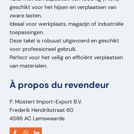
geschikt voor het hijsen en verplaatsen van
Largeur:
23
zware lasten.
Longueur:
53
Ideaal voor werkplaats, magazijn of industriële
Masse (kg):
60
toepassingen.
Marque:
1T
Deze takel is robuust uitgevoerd en geschikt
Modèle original:
Hoist
voor professioneel gebruik.
Type de prix:
VastePrijs
Perfect voor het veilig en efficiënt verplaatsen
État général:
Bon
van materialen.
État optique:
Bon
État technique:
Bon
À propos du revendeur
Titre:
1T Hoist 1t Takel 1 Ton – 1000 kg –
Kettingtakel / Hijswerktuig – Werkplaats –
Industrie PM2459
P. Mostert Import-Export B.V.
Ajout:
1t Takel 1 Ton – 1000 kg – Kettingtakel /
Frederik Hendrikstraat 60
Hijswerktuig – Werkplaats – Industrie
4586 AC Lamswaarde
Type:
Hoist
Puissance du moteur ch:
0