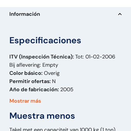
Información
Especificaciones
ITV (Inspección Técnica):
Tot: 01-02-2006
Bij aflevering: Empty
Color básico:
Overig
Permitir ofertas:
N
Año de fabricación:
2005
Combustible:
Autre
Mostrar más
Carrocería:
Hijswerktuig
Muestra menos
Fecha parte 1:
01-01-2005
Capacidad de elevación:
1.000
Takel met een capaciteit van 1000 kg (1 ton),
Altura:
21