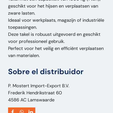
geschikt voor het hijsen en verplaatsen van
Ancho:
23
zware lasten.
Longitud:
53
Ideaal voor werkplaats, magazijn of industriële
Masa (kg):
60
toepassingen.
Marca:
1T
Deze takel is robuust uitgevoerd en geschikt
Modelo original:
Hoist
voor professioneel gebruik.
Tipo de precio:
VastePrijs
Perfect voor het veilig en efficiënt verplaatsen
Condición general:
Bueno
van materialen.
Condición óptica:
Bueno
Condición técnica:
Bueno
Sobre el distribuidor
Título:
1T Hoist 1t Takel 1 Ton – 1000 kg –
Kettingtakel / Hijswerktuig – Werkplaats –
Industrie PM2459
P. Mostert Import-Export B.V.
Adición:
1t Takel 1 Ton – 1000 kg – Kettingtakel
Frederik Hendrikstraat 60
/ Hijswerktuig – Werkplaats – Industrie
4586 AC Lamswaarde
Tipo:
Hoist
Potencia del motor HP:
0