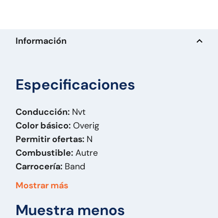
Información
Especificaciones
Conducción:
Nvt
Color básico:
Overig
Permitir ofertas:
N
Combustible:
Autre
Carrocería:
Band
Masa (kg):
75
Mostrar más
Marca:
Continental
Muestra menos
Modelo original:
11.5/80-15.3