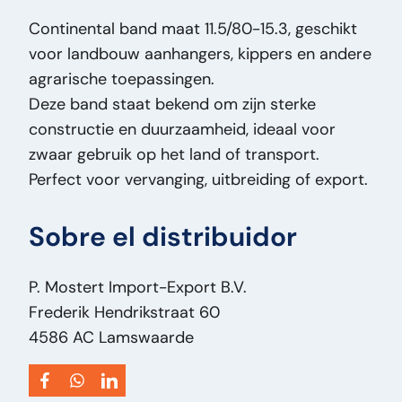
Tipo de precio:
VastePrijs
Continental band maat 11.5/80-15.3, geschikt
Condición general:
Bueno
voor landbouw aanhangers, kippers en andere
Condición óptica:
Bueno
agrarische toepassingen.
Condición técnica:
Bueno
Deze band staat bekend om zijn sterke
Título:
Continental 11.5/80-15.3 Continental
constructie en duurzaamheid, ideaal voor
Band 11.5/80-15.3 – Landbouw / Aanhanger
zwaar gebruik op het land of transport.
Band PM2610
Perfect voor vervanging, uitbreiding of export.
Adición:
Continental Band 11.5/80-15.3 –
Landbouw / Aanhanger Band
Sobre el distribuidor
Tipo:
11.5/80-15.3
Potencia del motor HP:
0
Tipo de vehículo:
Onderdeel
P. Mostert Import-Export B.V.
Frederik Hendrikstraat 60
4586 AC Lamswaarde