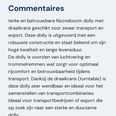
Commentaires
Carrosserie:
Dolly
Date partie 1:
01-01-2010
terke en betrouwbare Nooteboom dolly met
Freiné:
J
draaikrans geschikt voor zwaar transport en
Largeur de bande de roulement:
275
export. Deze dolly is uitgevoerd met een
Masse (kg):
1.800
robuuste constructie en staat bekend om zijn
Marque:
Nooteboom
hoge kwaliteit en lange levensduur.
Modèle original:
275/80 R22.5
De dolly is voorzien van luchtvering en
Type de prix:
VastePrijs
trommelremmen, wat zorgt voor optimaal
État général:
Bon
rijcomfort en betrouwbaarheid tijdens
État optique:
Bon
transport. Dankzij de draaikrans (turntable) is
État technique:
Bon
deze dolly zeer wendbaar en ideaal voor het
Titre:
Nooteboom 275/80 R22.5 Nooteboom
samenstellen van transportcombinaties.
275/70 R22.5 Dolly met Draaikrans – 1 As –
Ideaal voor transportbedrijven of export die
Luchtvering – Goede staat – Export PM2811
op zoek zijn naar een sterke en duurzame
Ajout:
Nooteboom 275/70 R22.5 Dolly met
dolly.
Draaikrans – 1 As – Luchtvering – Goede