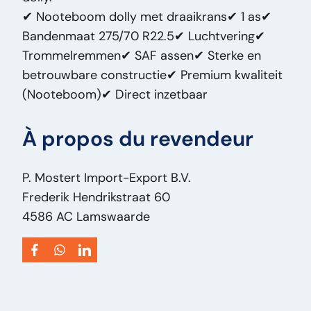
✔ Nooteboom dolly met draaikrans✔ 1 as✔
staat – Export
Bandenmaat 275/70 R22.5✔ Luchtvering✔
Type:
275/80 R22.5
Trommelremmen✔ SAF assen✔ Sterke en
Puissance du moteur ch:
0
betrouwbare constructie✔ Premium kwaliteit
Type de véhicule:
Aanhanger
(Nooteboom)✔ Direct inzetbaar
À propos du revendeur
P. Mostert Import-Export B.V.
Frederik Hendrikstraat 60
4586 AC Lamswaarde