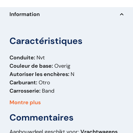
Information
Caractéristiques
Conduite:
Nvt
Couleur de base:
Overig
Autoriser les enchères:
N
Carburant:
Otro
Carrosserie:
Band
Masse (kg):
85
Montre plus
Marque:
Goodyear
Commentaires
Modèle original:
11.00-24
Type de prix:
VastePrijs
Aanbouwdeel geschikt voor:
Vrachtwagens
État général:
Bon