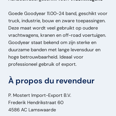
État optique:
Bon
Goede Goodyear 11.00-24 band, geschikt voor
État technique:
Bon
truck, industrie, bouw en zware toepassingen.
Titre:
Goodyear 11.00-24 Goodyear 11.00-24
Deze maat wordt veel gebruikt op oudere
Band – Truck / Industrie Band – Heavy Duty
vrachtwagens, kranen en off-road voertuigen.
PM2617
Goodyear staat bekend om zijn sterke en
Ajout:
Goodyear 11.00-24 Band – Truck /
duurzame banden met lange levensduur en
Industrie Band – Heavy Duty
hoge betrouwbaarheid. Ideaal voor
Type:
11.00-24
professioneel gebruik of export.
Puissance du moteur ch:
0
Type de véhicule:
Onderdeel
À propos du revendeur
P. Mostert Import-Export B.V.
Frederik Hendrikstraat 60
4586 AC Lamswaarde