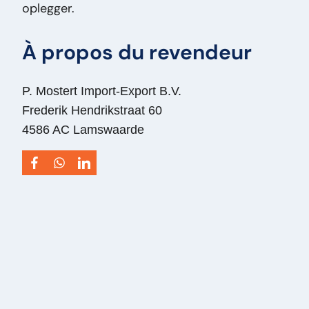
oplegger.
Spread Oplegger – 2 Assen – 8 Wielen –
Trommelremmen – Bladvering PM2823
À propos du revendeur
Ajout:
Evans Trailers Wide Spread Oplegger –
2 Assen – 8 Wielen – Trommelremmen –
Bladvering
P. Mostert Import-Export B.V.
Type:
Wide spread - 8 Tires - Drumbrakes -
Frederik Hendrikstraat 60
Steelspring
4586 AC Lamswaarde
Puissance du moteur ch:
0
VIN:
1J9G145B0B0003162
Type de véhicule:
Oplegger