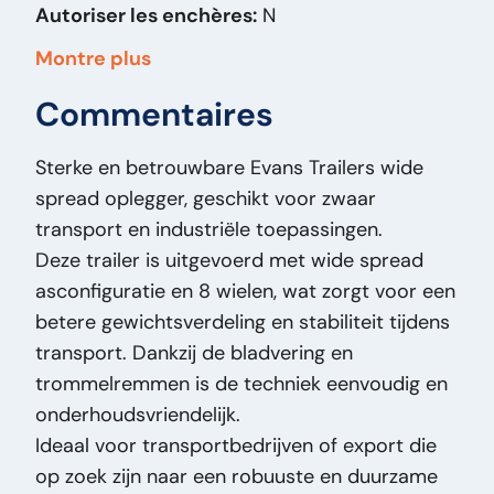
Autoriser les enchères:
N
Année de fabrication:
2011
Montre plus
Carburant:
Otro
Commentaires
Carrosserie:
Houttransporter
Date partie 1:
01-01-2011
Sterke en betrouwbare Evans Trailers wide
Freiné:
J
spread oplegger, geschikt voor zwaar
Largeur de bande de roulement:
13
transport en industriële toepassingen.
Marque:
Evans Trailers
Deze trailer is uitgevoerd met wide spread
Modèle original:
Wide spread - 8 Tires -
asconfiguratie en 8 wielen, wat zorgt voor een
Drumbrakes - Steelspring
betere gewichtsverdeling en stabiliteit tijdens
Type de prix:
VastePrijs
transport. Dankzij de bladvering en
État général:
Bon
trommelremmen is de techniek eenvoudig en
État optique:
Bon
onderhoudsvriendelijk.
État technique:
Bon
Ideaal voor transportbedrijven of export die
Titre:
Evans Trailers Wide spread - 8 Tires -
op zoek zijn naar een robuuste en duurzame
Drumbrakes - Steelspring Evans Trailers Wide