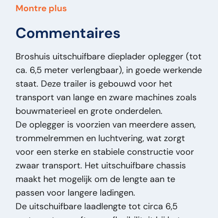
Année de fabrication:
2002
Montre plus
Carburant:
Otro
Commentaires
Carrosserie:
Semi-dieplader
Date partie 1:
05-12-2002
Broshuis uitschuifbare dieplader oplegger (tot
Freiné:
J
ca. 6,5 meter verlengbaar), in goede werkende
Hauteur:
170
staat. Deze trailer is gebouwd voor het
Largeur:
250
transport van lange en zware machines zoals
Longueur:
1.160
bouwmaterieel en grote onderdelen.
Plaque d'immatriculation:
QBD770
De oplegger is voorzien van meerdere assen,
Charge utile (kg):
30780
trommelremmen en luchtvering, wat zorgt
Pays:
be
voor een sterke en stabiele constructie voor
Largeur de bande de roulement:
235
zwaar transport. Het uitschuifbare chassis
Masse (kg):
7.220
maakt het mogelijk om de lengte aan te
Marque:
Broshuis
passen voor langere ladingen.
Modèle original:
E/2190/27 - 6.5 Meters
De uitschuifbare laadlengte tot circa 6,5
Extendable