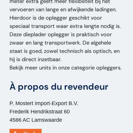
meter extra geeft meer flexibiliteit bij het
Type de prix:
VastePrijs
vervoeren van lange en afwijkende ladingen.
État général:
Bon
Hierdoor is de oplegger geschikt voor
État optique:
Moyen
speciaal transport waar extra lengte nodig is.
État technique:
Bon
Deze dieplader oplegger is praktisch voor
Titre:
Broshuis E/2190/27 - 6.5 Meters
zwaar en lang transportwerk. De algehele
Extendable Broshuis E2190/27 Dieplader – 6.5
staat is goed, zowel technisch als optisch, en
Meter Uitschuifbaar – 3 Assen SAF –
hij is direct inzetbaar.
Luchtvering - Trommelremmen PM2820
Bekijk meer units in onze categorie opleggers.
Ajout:
Broshuis E2190/27 Dieplader – 6.5
Meter Uitschuifbaar – 3 Assen SAF –
À propos du revendeur
Luchtvering - Trommelremmen
Type:
E/2190/27 - 6.5 Meters Extendable
Puissance du moteur ch:
0
P. Mostert Import-Export B.V.
VIN:
XL931N5SUK0007221
Frederik Hendrikstraat 60
Type de véhicule:
Oplegger
4586 AC Lamswaarde