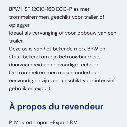
Type de prix:
VastePrijs
BPW HSF 12010-160 ECO-P as met
Numéro de série:
061534096
trommelremmen, geschikt voor trailer of
État général:
Bon
oplegger.
État optique:
Bon
Ideaal als vervanging of voor opbouw van een
État technique:
Bon
trailer.
Titre:
BPW HSF 12010-160ECO-P BPW HSF
Deze as is van het bekende merk BPW en
12010-160 ECO-P As – Trommelremmen –
staat bekend om zijn betrouwbaarheid,
Trailer As – Heavy Duty PM2660
duurzaamheid en eenvoudige techniek.
Ajout:
BPW HSF 12010-160 ECO-P As –
De trommelremmen maken onderhoud
Trommelremmen – Trailer As – Heavy Duty
eenvoudig en zijn zeer geschikt voor intensief
Type:
HSF 12010-160ECO-P
gebruik en export.
Puissance du moteur ch:
0
VIN:
061534096
À propos du revendeur
Type de véhicule:
Onderdeel
P. Mostert Import-Export B.V.