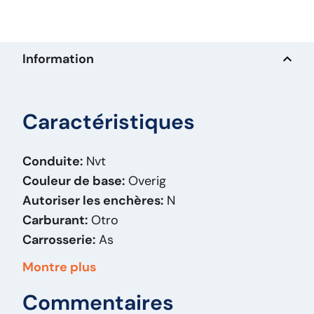
Information
Caractéristiques
Conduite:
Nvt
Couleur de base:
Overig
Autoriser les enchères:
N
Carburant:
Otro
Carrosserie:
As
Masse (kg):
350
Montre plus
Marque:
BPW
Commentaires
Modèle original:
HSF 12010-160ECO-P