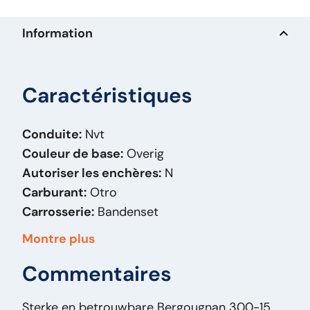
Information
Caractéristiques
Conduite:
Nvt
Couleur de base:
Overig
Autoriser les enchères:
N
Carburant:
Otro
Carrosserie:
Bandenset
Masse (kg):
145
Montre plus
Marque:
Bergougnan
Commentaires
Modèle original:
300 -15
Type de prix:
VastePrijs
Sterke en betrouwbare Bergougnan 300-15
État général:
Bon