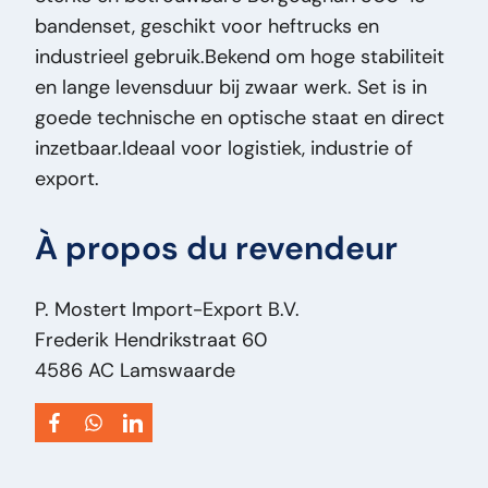
bandenset, geschikt voor heftrucks en
État optique:
Bon
industrieel gebruik.Bekend om hoge stabiliteit
État technique:
Bon
en lange levensduur bij zwaar werk. Set is in
Titre:
Bergougnan 300 -15 Bergougnan 300-
goede technische en optische staat en direct
15 Bandenset – Heftruck Band – Goede Staat
inzetbaar.Ideaal voor logistiek, industrie of
PM2853
export.
Ajout:
Bergougnan 300-15 Bandenset –
Heftruck Band – Goede Staat
À propos du revendeur
Type:
300 -15
Puissance du moteur ch:
0
Type de véhicule:
Onderdeel
P. Mostert Import-Export B.V.
Frederik Hendrikstraat 60
4586 AC Lamswaarde