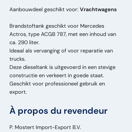
Masse (kg):
30
Aanbouwdeel geschikt voor:
Vrachtwagens
Marque:
ACGB 787
Modèle original:
Mercedes Actros
Brandstoftank geschikt voor Mercedes
Type de prix:
VastePrijs
Actros, type ACGB 787, met een inhoud van
État général:
Bon
ca. 290 liter.
État optique:
Bon
Ideaal als vervanging of voor reparatie van
État technique:
Bon
trucks.
Capacité du réservoir:
290
Deze dieseltank is uitgevoerd in een stevige
Titre:
ACGB 787 Mercedes Actros
constructie en verkeert in goede staat.
Brandstoftank Mercedes Actros – 290L –
Geschikt voor professioneel gebruik en
ACGB 787 – Diesel Tank – Truck Onderdeel
export.
PM2507
Ajout:
Brandstoftank Mercedes Actros –
À propos du revendeur
290L – ACGB 787 – Diesel Tank – Truck
Onderdeel
Type:
Mercedes Actros
P. Mostert Import-Export B.V.