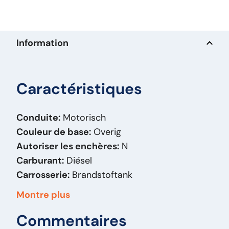
Information
Caractéristiques
Conduite:
Motorisch
Couleur de base:
Overig
Autoriser les enchères:
N
Carburant:
Diésel
Carrosserie:
Brandstoftank
Hauteur:
70
Montre plus
Largeur:
68
Commentaires
Longueur:
70