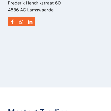
Puissance du moteur ch:
0
Frederik Hendrikstraat 60
Type de véhicule:
Onderdeel
4586 AC Lamswaarde