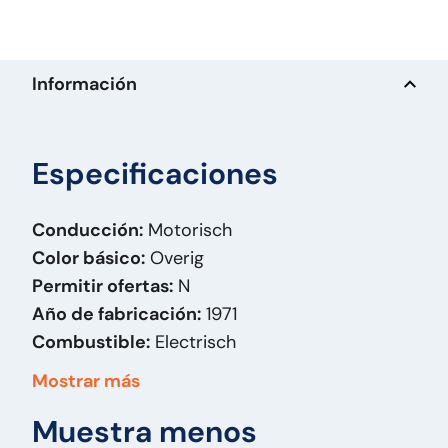
Información
Especificaciones
Conducción:
Motorisch
Color básico:
Overig
Permitir ofertas:
N
Año de fabricación:
1971
Combustible:
Electrisch
Carrocería:
Bovenloopkraan
Mostrar más
Fecha parte 1:
12-12-1971
Muestra menos
Capacidad de elevación:
5.000