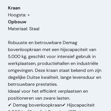
Ancho:
340
Kraan
Longitud:
1.700
Hoogsta: ×
Capacidad de carga (kg):
5000
Opbouw
Masa (kg):
6.000
Materiaal: Staal
Alcance máximo:
cm 1700
Marca:
Demag
Robuuste en betrouwbare Demag
Modelo original:
5000KG P625H8
bovenloopkraan met een hijscapaciteit van
Tipo de precio:
VastePrijs
5.000 kg, geschikt voor intensief gebruik in
Condición general:
Bueno
werkplaatsen, productiehallen en industriële
Condición óptica:
Bueno
omgevingen. Deze kraan staat bekend om zijn
Condición técnica:
Bueno
degelijke Duitse kwaliteit, lange levensduur en
Título:
Demag 5000KG P625H8 Demag
betrouwbare prestaties.
5000KG P625H8 bovenloopkraan – 5 ton –
Ideaal voor het efficiënt verplaatsen en
industriële kraan – 1971 PM2318
positioneren van zware lasten.
Adición:
Demag 5000KG P625H8
✔ Demag bovenloopkraan✔ Hijscapaciteit
bovenloopkraan – 5 ton – industriële kraan –