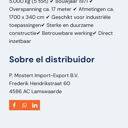
5.000 kg (5 ton) ✔ Bouwjaar 1971 ✔
1971
Overspanning ca. 17 meter ✔ Afmetingen ca.
Tipo:
5000KG P625H8
1700 x 340 cm ✔ Geschikt voor industriële
Potencia del motor HP:
0
toepassingen✔ Sterke en duurzame
VIN:
02-06-01-0002
constructie✔ Betrouwbare werking✔ Direct
Voltaje de alimentación:
V 400
inzetbaar
Tipo de vehículo:
Machine
Propulsión independiente:
J
Sobre el distribuidor
P. Mostert Import-Export B.V.
Frederik Hendrikstraat 60
4586 AC Lamswaarde