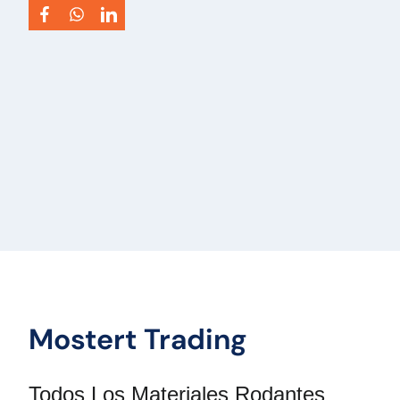
Luchtvering PM2501
Adición:
Deckers 3 Platte oplegger - 2 assen
- BPW - Trommelremmen - Luchtvering
Tipo:
3
Potencia del motor HP:
0
VIN:
93811523
Tipo de vehículo:
Oplegger
Mostert Trading
Todos Los Materiales Rodantes