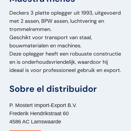
Fecha parte 1:
30-06-1993
Deckers 3 platte oplegger uit 1993, uitgevoerd
Frenado:
J
met 2 assen, BPW assen, luchtvering en
Matrícula:
LNS75X
trommelremmen.
Capacidad de carga (kg):
13500
Geschikt voor transport van staal,
País:
nl
bouwmaterialen en machines.
Ancho de banda de rodadura:
385
Deze oplegger heeft een robuuste constructie
Masa (kg):
6.500
en is onderhoudsvriendelijk, waardoor hij
Marca:
DECKERS
ideaal is voor professioneel gebruik en export.
Modelo original:
3
Tipo de precio:
VastePrijs
Sobre el distribuidor
Número de serie:
93811523
Condición general:
Bueno
Condición óptica:
Bueno
P. Mostert Import-Export B.V.
Condición técnica:
Bueno
Frederik Hendrikstraat 60
Título:
DECKERS 3 Deckers 3 Platte oplegger
4586 AC Lamswaarde
- 2 assen - BPW - Trommelremmen -