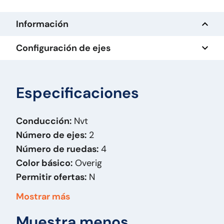
Información
Configuración de ejes
Especificaciones
Conducción:
Nvt
Número de ejes:
2
Número de ruedas:
4
Color básico:
Overig
Permitir ofertas:
N
Año de fabricación:
1993
Mostrar más
Combustible:
Autre
Muestra menos
Carrocería:
Platte bak