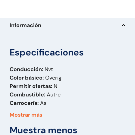
Información
Especificaciones
Conducción:
Nvt
Color básico:
Overig
Permitir ofertas:
N
Combustible:
Autre
Carrocería:
As
Masa (kg):
450
Mostrar más
Marca:
BPW
Muestra menos
Modelo original:
DRUM - 17.5 inch