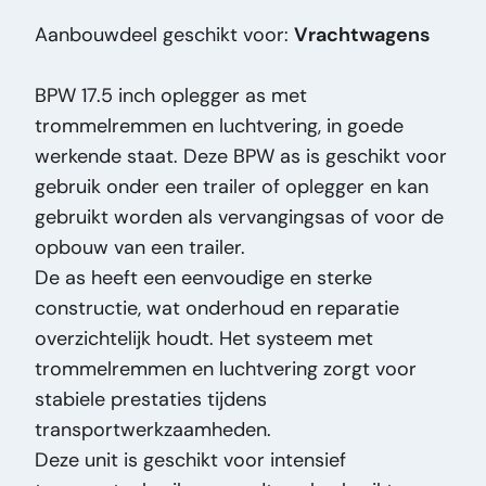
Tipo de precio:
VastePrijs
Aanbouwdeel geschikt voor:
Vrachtwagens
Condición general:
Bueno
Condición óptica:
Bueno
BPW 17.5 inch oplegger as met
Condición técnica:
Bueno
trommelremmen en luchtvering, in goede
Título:
BPW DRUM - 17.5 inch Oplegger as -
werkende staat. Deze BPW as is geschikt voor
Semi-trailer as - 17.5 INCH - Trommelremmen
gebruik onder een trailer of oplegger en kan
- Luchtvering PM2813
gebruikt worden als vervangingsas of voor de
Adición:
Oplegger as - Semi-trailer as - 17.5
opbouw van een trailer.
INCH - Trommelremmen - Luchtvering
De as heeft een eenvoudige en sterke
Tipo:
DRUM - 17.5 inch
constructie, wat onderhoud en reparatie
Potencia del motor HP:
0
overzichtelijk houdt. Het systeem met
Tipo de vehículo:
Onderdeel
trommelremmen en luchtvering zorgt voor
stabiele prestaties tijdens
transportwerkzaamheden.
Deze unit is geschikt voor intensief