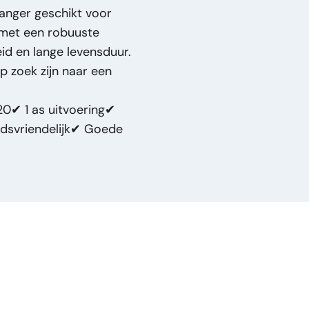
anger geschikt voor
d met een robuuste
id en lange levensduur.
p zoek zijn naar een
0✔ 1 as uitvoering✔
dsvriendelijk✔ Goede
0cm Hoog Dolly
n - Goede staat – Export
nger 2020 – 1 As –