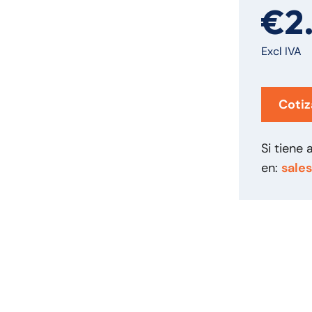
€2
Excl IVA
Cotiz
Si tiene
en:
sale