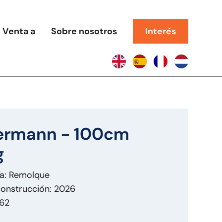
Venta a
Sobre nosotros
Interés
ermann - 100cm
g
ía: Remolque
onstrucción: 2026
762