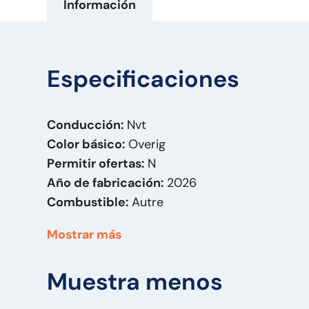
Información
Especificaciones
Conducción:
Nvt
Color básico:
Overig
Permitir ofertas:
N
Año de fabricación:
2026
Combustible:
Autre
Carrocería:
Dolly
Mostrar más
Fecha parte 1:
11-02-2026
Altura:
100
Muestra menos
Ancho:
235
Longitud:
380