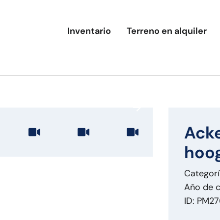
Inventario
Terreno en alquiler
Ack
hoo
Categor
Año de c
ID: PM2