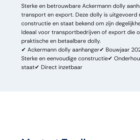
Capacidad de carga (kg):
7500
Sterke en betrouwbare Ackermann dolly aanh
Masa (kg):
1.500
transport en export. Deze dolly is uitgevoer
Marca:
Ackermann
constructie en staat bekend om zijn degelijkhe
Modelo original:
100cm hoog
Ideaal voor transportbedrijven of export die o
Tipo de precio:
VastePrijs
praktische en betaalbare dolly.
Condición general:
Bueno
✔ Ackermann dolly aanhanger✔ Bouwjaar 202
Condición óptica:
Bueno
Sterke en eenvoudige constructie✔ Onderhou
Condición técnica:
Bueno
staat✔ Direct inzetbaar
Título:
Ackermann 100cm hoog Ackermann 10
Aanhanger 2020 – 1 As – 445/45 R19.5 bande
PM2762
Adición:
Ackermann 100cm Hoog Dolly Aanha
445/45 R19.5 banden - Goede staat – Export
Tipo:
100cm hoog
Potencia del motor HP:
0
Tipo de vehículo:
Aanhanger