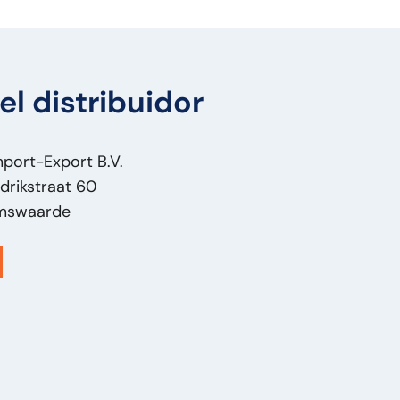
el distribuidor
mport-Export B.V.
drikstraat 60
mswaarde