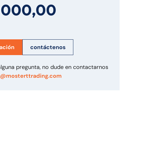
.000,00
ación
contáctenos
 alguna pregunta, no dude en contactarnos
s@mosterttrading.com