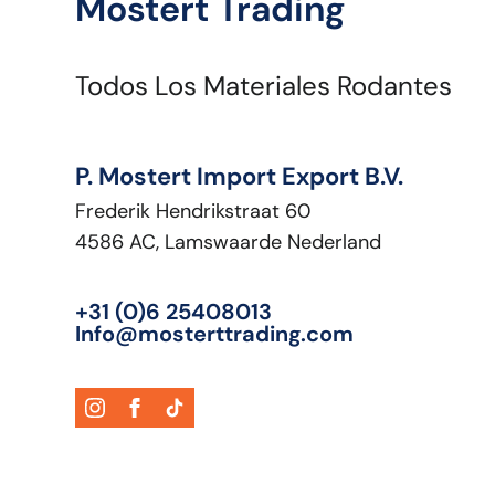
Mostert Trading
Propulsión:
Wiel
Propulsión independiente:
N
Todos Los Materiales Rodantes
P. Mostert Import Export B.V.
Frederik Hendrikstraat 60
4586 AC, Lamswaarde Nederland
+31 (0)6 25408013
Info@mosterttrading.com