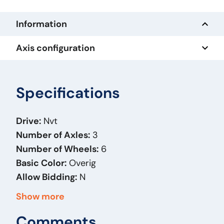
Information
Axis configuration
Specifications
Drive:
Nvt
Number of Axles:
3
Number of Wheels:
6
Basic Color:
Overig
Allow Bidding:
N
Year of Manufacture:
2017
Show more
Fuel:
Other
Comments
Bodywork:
Schuifzeilen