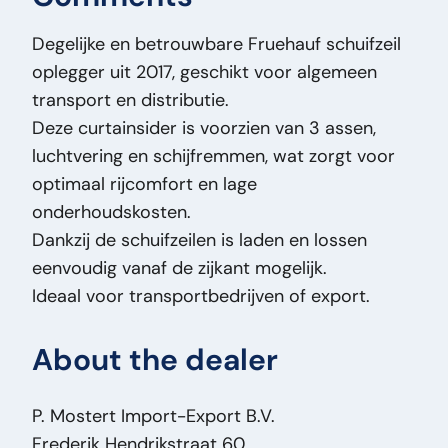
Date Part 1:
27-07-2017
Degelijke en betrouwbare Fruehauf schuifzeil
Braked:
J
oplegger uit 2017, geschikt voor algemeen
Width:
250
transport en distributie.
Length:
1.390
Deze curtainsider is voorzien van 3 assen,
License Plate:
EP495ML
luchtvering en schijfremmen, wat zorgt voor
Payload (kg):
31420
optimaal rijcomfort en lage
Country:
fr
onderhoudskosten.
Tread width:
385
Dankzij de schuifzeilen is laden en lossen
Mass (kg):
6.580
eenvoudig vanaf de zijkant mogelijk.
Brand:
Fruehauf
Ideaal voor transportbedrijven of export.
Original Model:
FKSRT4CN
Price Type:
VastePrijs
About the dealer
Serial Number:
VFKFKSRT4HAXX1858
General Condition:
Good
Optical Condition:
Good
P. Mostert Import-Export B.V.
Technical Condition:
Good
Frederik Hendrikstraat 60