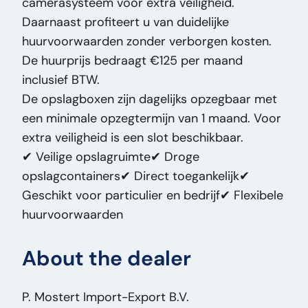
camerasysteem voor extra veiligheid.
VIN:
XXXXXXXXXX
Daarnaast profiteert u van duidelijke
Vehicle Type:
Oplegger
huurvoorwaarden zonder verborgen kosten.
De huurprijs bedraagt €125 per maand
inclusief BTW.
De opslagboxen zijn dagelijks opzegbaar met
een minimale opzegtermijn van 1 maand. Voor
extra veiligheid is een slot beschikbaar.
✔ Veilige opslagruimte✔ Droge
opslagcontainers✔ Direct toegankelijk✔
Geschikt voor particulier en bedrijf✔ Flexibele
huurvoorwaarden
About the dealer
P. Mostert Import-Export B.V.