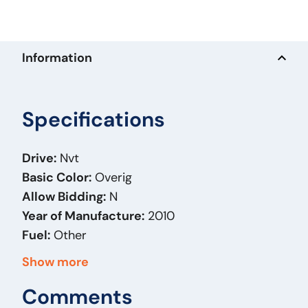
Information
Specifications
Drive:
Nvt
Basic Color:
Overig
Allow Bidding:
N
Year of Manufacture:
2010
Fuel:
Other
Bodywork:
Containertransport
Show more
Height:
239
Comments
Width:
235