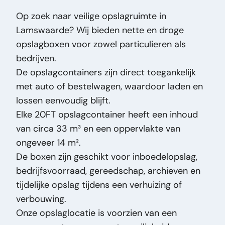
Length:
590
Op zoek naar veilige opslagruimte in
Payload (kg):
28300
Lamswaarde? Wij bieden nette en droge
Mass (kg):
2.200
opslagboxen voor zowel particulieren als
Brand:
For Rent
bedrijven.
Original Model:
Storage box
De opslagcontainers zijn direct toegankelijk
Price Type:
VastePrijs
met auto of bestelwagen, waardoor laden en
General Condition:
Very good
lossen eenvoudig blijft.
Optical Condition:
Very good
Elke 20FT opslagcontainer heeft een inhoud
Technical Condition:
Very good
van circa 33 m³ en een oppervlakte van
Title:
For Rent Storage box Opslag Box – 14
ongeveer 14 m².
m² / 33 m³ – 20FT Container – TE HUUR –
De boxen zijn geschikt voor inboedelopslag,
Lamswaarde PM3008
bedrijfsvoorraad, gereedschap, archieven en
Addition:
Opslag Box – 14 m² / 33 m³ – 20FT
tijdelijke opslag tijdens een verhuizing of
Container – TE HUUR – Lamswaarde
verbouwing.
Type:
Storage box
Onze opslaglocatie is voorzien van een
Engine Power HP:
0