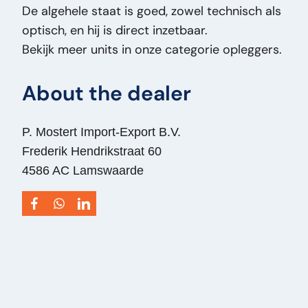
De algehele staat is goed, zowel technisch als
Title:
faymonville SP-3X Faymonville
optisch, en hij is direct inzetbaar.
Dieplader – SP3X – 3 Assen – Low Loader –
Bekijk meer units in onze categorie opleggers.
Zwaar Transport - Aluminium Laadramp
PM2789
About the dealer
Addition:
Faymonville Dieplader – SP3X – 3
Assen – Low Loader – Zwaar Transport -
Aluminium Laadramp
P. Mostert Import-Export B.V.
Type:
SP-3X
Frederik Hendrikstraat 60
Engine Power HP:
0
4586 AC Lamswaarde
VIN:
YA9SA337G94113248
Vehicle Type:
Oplegger
Wheelbase:
940