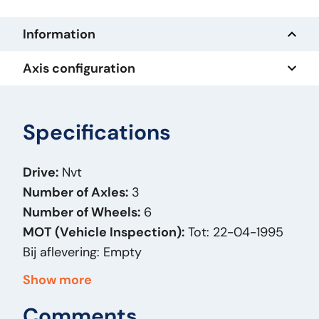
Information
Axis configuration
Specifications
Drive:
Nvt
Number of Axles:
3
Number of Wheels:
6
MOT (Vehicle Inspection):
Tot: 22-04-1995
Bij aflevering: Empty
Basic Color:
Overig
Show more
Allow Bidding:
N
Comments
Year of Manufacture:
1994