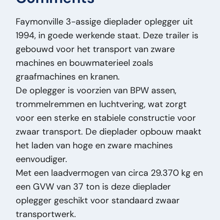
Fuel:
Other
Faymonville 3-assige dieplader oplegger uit
Bodywork:
Semi-dieplader
1994, in goede werkende staat. Deze trailer is
Date Part 1:
22-04-1994
gebouwd voor het transport van zware
Braked:
J
machines en bouwmaterieel zoals
Width:
255
graafmachines en kranen.
Length:
1.394
De oplegger is voorzien van BPW assen,
License Plate:
OK85YG
trommelremmen en luchtvering, wat zorgt
Payload (kg):
29370
voor een sterke en stabiele constructie voor
Country:
nl
zwaar transport. De dieplader opbouw maakt
Mass (kg):
7.630
het laden van hoge en zware machines
Brand:
Faymonville
eenvoudiger.
Original Model:
SP-3X
Met een laadvermogen van circa 29.370 kg en
Price Type:
VastePrijs
een GVW van 37 ton is deze dieplader
General Condition:
Good
oplegger geschikt voor standaard zwaar
Optical Condition:
Good
transportwerk.
Technical Condition:
Good