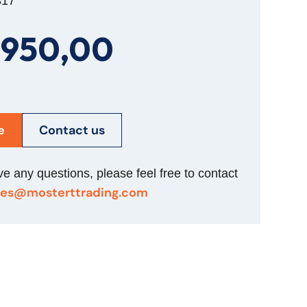
817
.950,00
e
Contact us
ve any questions, please feel free to contact
les@mosterttrading.com