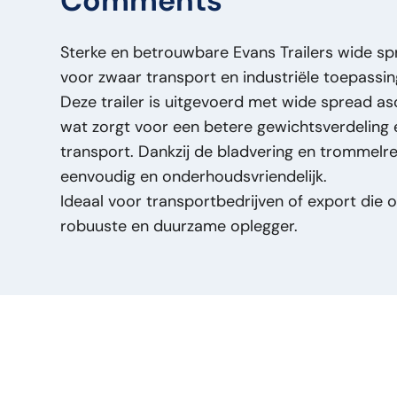
Comments
Braked:
J
Length:
16.000
Sterke en betrouwbare Evans Trailers wide sp
Payload (kg):
36364
voor zwaar transport en industriële toepassin
Tread width:
13
Deze trailer is uitgevoerd met wide spread asc
Brand:
Evans Trailers
wat zorgt voor een betere gewichtsverdeling en
Original Model:
Wide spread - 8 Tires - Drum
transport. Dankzij de bladvering en trommelr
Price Type:
VastePrijs
eenvoudig en onderhoudsvriendelijk.
General Condition:
Good
Ideaal voor transportbedrijven of export die o
Optical Condition:
Good
robuuste en duurzame oplegger.
Technical Condition:
Good
Title:
Evans Trailers Wide spread - 8 Tires - 
Evans Trailers Wide Spread Oplegger – 2 Ass
Trommelremmen – Bladvering PM2817
Addition:
Evans Trailers Wide Spread Oplegge
Trommelremmen – Bladvering
Type:
Wide spread - 8 Tires - Drumbrakes - S