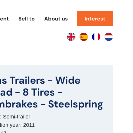
rent
Sell to
About us
Interest
s Trailers - Wide
ad - 8 Tires -
brakes - Steelspring
 Semi-trailer
tion year: 2011