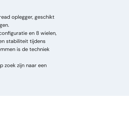
read oplegger, geschikt
gen.
onfiguratie en 8 wielen,
 stabiliteit tijdens
brakes - Steelspring
emmen is de techniek
p zoek zijn naar een
Drumbrakes - Steelspring
en – 8 Wielen –
r – 2 Assen – 8 Wielen –
teelspring