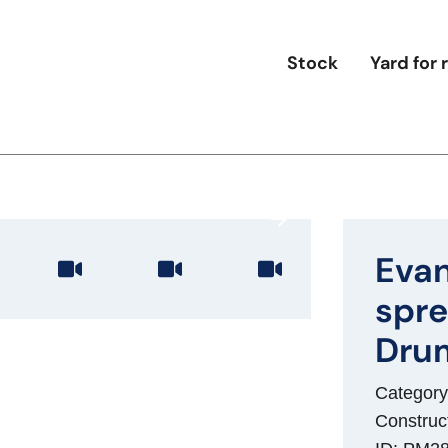
Stock
Yard for 
Evan
spre
Drum
Category:
Construc