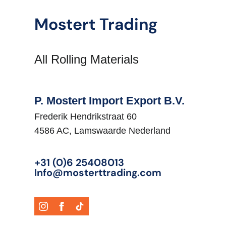
Engine Power HP:
0
Mostert Trading
Vehicle Type:
Oplegger
All Rolling Materials
P. Mostert Import Export B.V.
Frederik Hendrikstraat 60
4586 AC, Lamswaarde Nederland
+31 (0)6 25408013
Info@mosterttrading.com