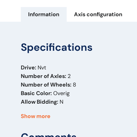
Information
Axis configuration
Specifications
Drive:
Nvt
Number of Axles:
2
Number of Wheels:
8
Basic Color:
Overig
Allow Bidding:
N
Year of Manufacture:
2011
Show more
Fuel:
Other
Bodywork:
Houttransporter
Date Part 1:
19-02-2011