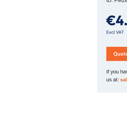
ID: PM2
€4
Excl VAT
Quot
If you ha
sa
us at: