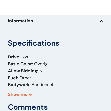
Information
Specifications
Drive:
Nvt
Basic Color:
Overig
Allow Bidding:
N
Fuel:
Other
Bodywork:
Bandenset
Mass (kg):
105
Show more
Brand:
Continental
Comments
Original Model:
445/45 R19.5