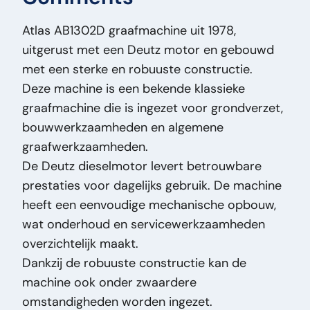
Year of Manufacture:
1978
Atlas AB1302D graafmachine uit 1978,
Fuel:
Diesel
uitgerust met een Deutz motor en gebouwd
Bodywork:
Graafmachine
met een sterke en robuuste constructie.
Number of Cylinders:
6
Deze machine is een bekende klassieke
Cylinder Capacity:
5.700
graafmachine die is ingezet voor grondverzet,
Height:
310
bouwwerkzaamheden en algemene
Width:
250
graafwerkzaamheden.
Length:
760
De Deutz dieselmotor levert betrouwbare
Maximum Reach:
cm 800
prestaties voor dagelijks gebruik. De machine
Brand:
Atlas
heeft een eenvoudige mechanische opbouw,
Engine Brand:
Atlas
wat onderhoud en servicewerkzaamheden
Original Model:
AB1302D
overzichtelijk maakt.
Price Type:
VastePrijs
Dankzij de robuuste constructie kan de
General Condition:
Good
machine ook onder zwaardere
Optical Condition:
Good
omstandigheden worden ingezet.
Technical Condition:
Good