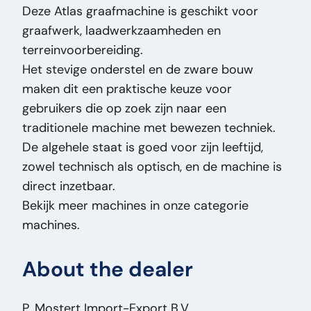
Deze Atlas graafmachine is geschikt voor
Tank Capacity:
180
graafwerk, laadwerkzaamheden en
Title:
Atlas AB1302D Atlas AB1302D
terreinvoorbereiding.
Graafmachine – Bouwjaar 1978 – Deutz Motor
Het stevige onderstel en de zware bouw
– Robuuste Klassieker PM3043
maken dit een praktische keuze voor
Addition:
Atlas AB1302D Graafmachine –
gebruikers die op zoek zijn naar een
Bouwjaar 1978 – Deutz Motor – Robuuste
traditionele machine met bewezen techniek.
Klassieker
De algehele staat is goed voor zijn leeftijd,
Type:
AB1302D
zowel technisch als optisch, en de machine is
Engine Type:
AB1302D
direct inzetbaar.
Engine Power kW:
70
Bekijk meer machines in onze categorie
Engine Power HP:
95
machines.
VIN:
132M19015
Vehicle Type:
Machine
About the dealer
Propulsion:
Wiel
Independent Propulsion:
J
Working Height:
850
P. Mostert Import-Export B.V.