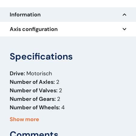
Information
Axis configuration
Specifications
Drive:
Motorisch
Number of Axles:
2
Number of Valves:
2
Number of Gears:
2
Number of Wheels:
4
Basic Color:
Overig
Show more
Operation:
Inzit
Comments
Allow Bidding:
N