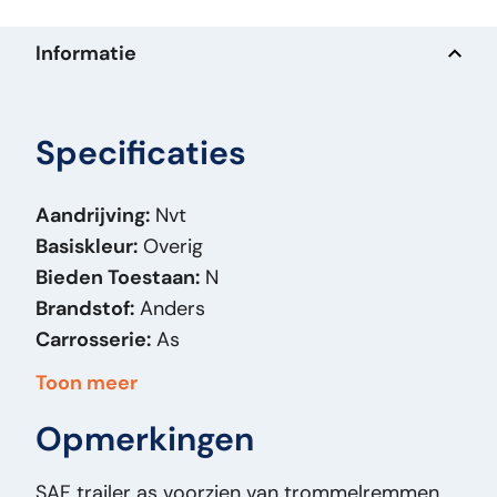
Informatie
Specificaties
Aandrijving:
Nvt
Basiskleur:
Overig
Bieden Toestaan:
N
Brandstof:
Anders
Carrosserie:
As
Massa (kg):
350
Toon meer
Merk:
SAF
Opmerkingen
Model Orig:
DRUM
Prijstype:
VastePrijs
SAF trailer as voorzien van trommelremmen.
Staat Algemeen:
Goed