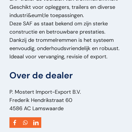
Geschikt voor opleggers, trailers en diverse
Staat Optisch:
Goed
industri&euml;le toepassingen.
Staat Technisch:
Goed
Deze SAF as staat bekend om zijn sterke
Titel:
SAF DRUM SAF Trailer As –
constructie en betrouwbare prestaties.
Trommelremmen – Oplegger As – Heavy Duty
Dankzij de trommelremmen is het systeem
PM2694
eenvoudig, onderhoudsvriendelijk en robuust.
Toevoeging:
SAF Trailer As –
Ideaal voor vervanging, revisie of export.
Trommelremmen – Oplegger As – Heavy Duty
Type:
DRUM
Over de dealer
Vermogen Motor Pk:
0
Voertuigsoort:
Onderdeel
P. Mostert Import-Export B.V.
Frederik Hendrikstraat 60
4586 AC Lamswaarde