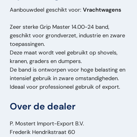
Prijstype:
VastePrijs
Aanbouwdeel geschikt voor:
Vrachtwagens
Staat Algemeen:
Goed
Staat Optisch:
Goed
Zeer sterke Grip Master 14.00-24 band,
Staat Technisch:
Goed
geschikt voor grondverzet, industrie en zware
Titel:
Grip Master 14.00-24 Grip Master
toepassingen.
14.00-24 Band – Heavy Duty – Grondverzet /
Deze maat wordt veel gebruikt op shovels,
Shovel / Kraan PM2616
kranen, graders en dumpers.
Toevoeging:
Grip Master 14.00-24 Band –
De band is ontworpen voor hoge belasting en
Heavy Duty – Grondverzet / Shovel / Kraan
intensief gebruik in zware omstandigheden.
Type:
14.00-24
Ideaal voor professioneel gebruik of export.
Vermogen Motor Pk:
0
Voertuigsoort:
Onderdeel
Over de dealer
P. Mostert Import-Export B.V.
Frederik Hendrikstraat 60