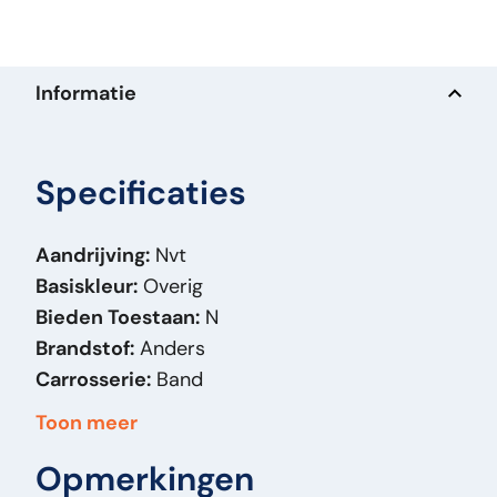
Informatie
Specificaties
Aandrijving:
Nvt
Basiskleur:
Overig
Bieden Toestaan:
N
Brandstof:
Anders
Carrosserie:
Band
Massa (kg):
260
Toon meer
Merk:
Grip Master
Opmerkingen
Model Orig:
14.00-24