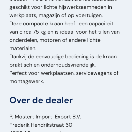
geschikt voor lichte hijswerkzaamheden in
Staat Algemeen:
Zeer goed
werkplaats, magazijn of op voertuigen.
Staat Optisch:
Zeer goed
Deze compacte kraan heeft een capaciteit
Staat Technisch:
Zeer goed
van circa 75 kg en is ideaal voor het tillen van
Titel:
Goliath 4 AFL 040 Goliath Mini
onderdelen, motoren of andere lichte
Laadkraan – 75 kg – Handbediend –
materialen.
Werkplaats Kraan – 4 AFL 040 PM2782
Dankzij de eenvoudige bediening is de kraan
Toevoeging:
Goliath Mini Laadkraan – 75 kg –
praktisch en onderhoudsvriendelijk.
Handbediend – Werkplaats Kraan – 4 AFL
Perfect voor werkplaatsen, servicewagens of
040
montagewerk.
Type:
4 AFL 040
Vermogen Motor Pk:
0
Over de dealer
Voertuigsoort:
Onderdeel
P. Mostert Import-Export B.V.
Frederik Hendrikstraat 60