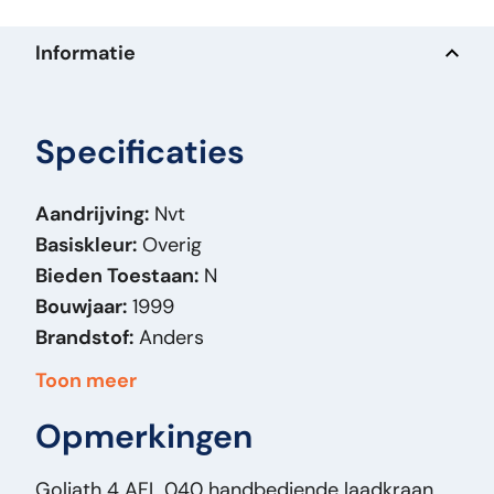
Informatie
Specificaties
Aandrijving:
Nvt
Basiskleur:
Overig
Bieden Toestaan:
N
Bouwjaar:
1999
Brandstof:
Anders
Carrosserie:
Kraan
Toon meer
Massa (kg):
75
Opmerkingen
Merk:
Goliath
Model Orig:
4 AFL 040
Goliath 4 AFL 040 handbediende laadkraan,
Prijstype:
VastePrijs