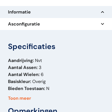
Informatie
Asconfiguratie
Specificaties
Aandrijving:
Nvt
Aantal Assen:
3
Aantal Wielen:
6
Basiskleur:
Overig
Bieden Toestaan:
N
Bouwjaar:
1999
Toon meer
Brandstof:
Anders
Opmerkingen
Carrosserie:
Containertransport