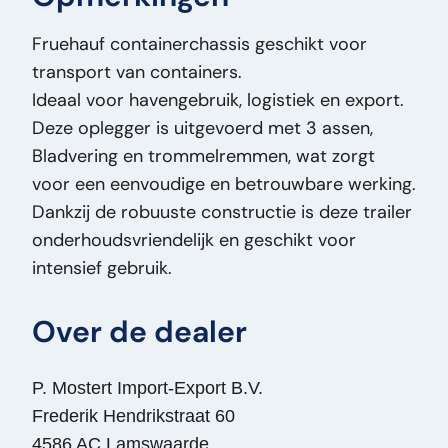
Datum Deel 1:
12-12-1999
Fruehauf containerchassis geschikt voor
Geremd:
J
transport van containers.
Laadvermogen (kg):
29000
Ideaal voor havengebruik, logistiek en export.
Loopvlakbreedte:
385
Deze oplegger is uitgevoerd met 3 assen,
Massa (kg):
5.000
Bladvering en trommelremmen, wat zorgt
Merk:
Fruehauf
voor een eenvoudige en betrouwbare werking.
Model Orig:
Steel
Dankzij de robuuste constructie is deze trailer
Prijstype:
VastePrijs
onderhoudsvriendelijk en geschikt voor
Staat Algemeen:
Goed
intensief gebruik.
Staat Optisch:
Goed
Staat Technisch:
Goed
Over de dealer
Titel:
Fruehauf Steel Fruehauf
Containerchassis – 3 Assen –
Trommelremmen – Bladvering – Skelet Trailer
P. Mostert Import-Export B.V.
PM2338
Frederik Hendrikstraat 60
Toevoeging:
Fruehauf Containerchassis – 3
4586 AC Lamswaarde