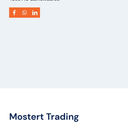
Assen – Trommelremmen – Bladvering –
Skelet Trailer
Type:
Steel
Vermogen Motor Pk:
0
Voertuigsoort:
Oplegger
Mostert Trading