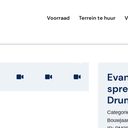
Voorraad
Terrein te huur
V
Evan
spre
Drum
Categori
Bouwjaar