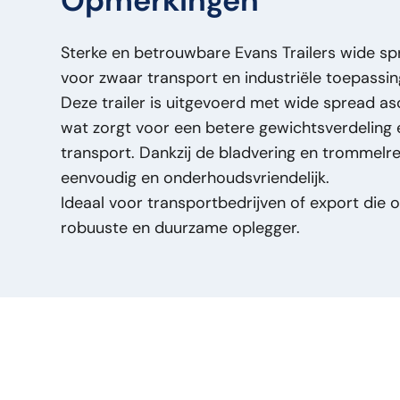
Opmerkingen
Geremd:
J
Lengte:
16.000
Sterke en betrouwbare Evans Trailers wide sp
Laadvermogen (kg):
36364
voor zwaar transport en industriële toepassin
Loopvlakbreedte:
13
Deze trailer is uitgevoerd met wide spread asc
Merk:
Evans Trailers
wat zorgt voor een betere gewichtsverdeling en
Model Orig:
Wide spread - 8 Tires - Drumbrak
transport. Dankzij de bladvering en trommelr
Prijstype:
VastePrijs
eenvoudig en onderhoudsvriendelijk.
Staat Algemeen:
Goed
Ideaal voor transportbedrijven of export die o
Staat Optisch:
Goed
robuuste en duurzame oplegger.
Staat Technisch:
Goed
Titel:
Evans Trailers Wide spread - 8 Tires - 
Evans Trailers Wide Spread Oplegger – 2 Ass
Trommelremmen – Bladvering PM2815
Toevoeging:
Evans Trailers Wide Spread Ople
Wielen – Trommelremmen – Bladvering
Type:
Wide spread - 8 Tires - Drumbrakes - S