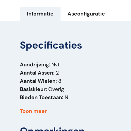
Informatie
Asconfiguratie
Specificaties
Aandrijving:
Nvt
Aantal Assen:
2
Aantal Wielen:
8
Basiskleur:
Overig
Bieden Toestaan:
N
Bouwjaar:
2011
Toon meer
Brandstof:
Anders
Carrosserie:
Houttransporter
Datum Deel 1:
19-02-2011