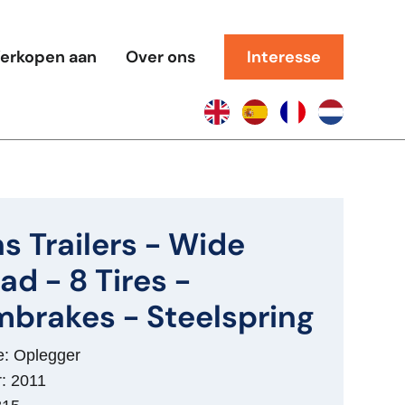
erkopen aan
Over ons
Interesse
s Trailers - Wide
ad - 8 Tires -
brakes - Steelspring
e: Oplegger
: 2011