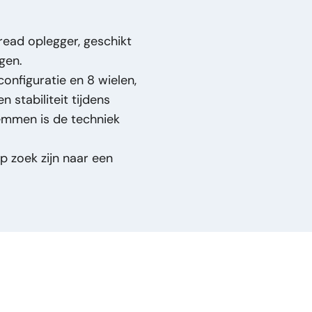
read oplegger, geschikt
gen.
onfiguratie en 8 wielen,
 stabiliteit tijdens
es - Steelspring
emmen is de techniek
p zoek zijn naar een
Drumbrakes - Steelspring
en – 8 Wielen –
gger – 2 Assen – 8
teelspring