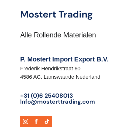
Vermogen Motor Pk:
0
Mostert Trading
Voertuigsoort:
Oplegger
Alle Rollende Materialen
P. Mostert Import Export B.V.
Frederik Hendrikstraat 60
4586 AC, Lamswaarde Nederland
+31 (0)6 25408013
Info@mosterttrading.com