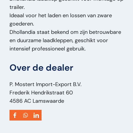
trailer.
Staat Optisch:
Goed
Ideaal voor het laden en lossen van zware
Staat Technisch:
Goed
goederen.
Titel:
Dhollandia Tail lift Dhollandia - Laadklep
Dhollandia staat bekend om zijn betrouwbare
– Hydraulische Laadklep – Tail Lift – Trailer
en duurzame laadkleppen, geschikt voor
PM2620
intensief professioneel gebruik.
Toevoeging:
Dhollandia - Laadklep –
Hydraulische Laadklep – Tail Lift – Trailer
Over de dealer
Type:
Tail lift
Vermogen Motor Pk:
0
Voertuigsoort:
Onderdeel
P. Mostert Import-Export B.V.
Frederik Hendrikstraat 60
4586 AC Lamswaarde