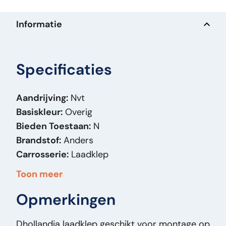
Informatie
Specificaties
Aandrijving:
Nvt
Basiskleur:
Overig
Bieden Toestaan:
N
Brandstof:
Anders
Carrosserie:
Laadklep
Massa (kg):
500
Toon meer
Merk:
Dhollandia
Opmerkingen
Model Orig:
Tail lift
Prijstype:
VastePrijs
Dhollandia laadklep geschikt voor montage op
Staat Algemeen:
Goed