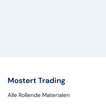
Voortbeweging Zelfstandig:
J
Werkbreedte:
460
Wielbasis:
350
Mostert Trading
Alle Rollende Materialen