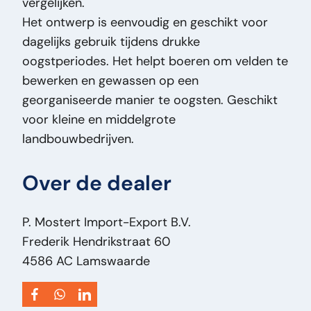
vergelijken.
Staat Optisch:
Goed
Het ontwerp is eenvoudig en geschikt voor
Staat Technisch:
Goed
dagelijks gebruik tijdens drukke
Tankinhoud:
240
oogstperiodes. Het helpt boeren om velden te
Titel:
CLAAS Dominator 68s Claas Dominator
bewerken en gewassen op een
68S maaidorser – betrouwbare combine – 6
georganiseerde manier te oogsten. Geschikt
schudders – 3200L tank - 1990 PM2139
voor kleine en middelgrote
Toevoeging:
Claas Dominator 68S
landbouwbedrijven.
maaidorser – betrouwbare combine – 6
schudders – 3200L tank - 1990
Over de dealer
Topsnelheid:
25
Type:
Dominator 68s
Vermogen Motor Kw:
88
P. Mostert Import-Export B.V.
Vermogen Motor Pk:
120
Frederik Hendrikstraat 60
Vin:
15500511
4586 AC Lamswaarde
Voertuigsoort:
Machine
Voortbeweging:
Wiel