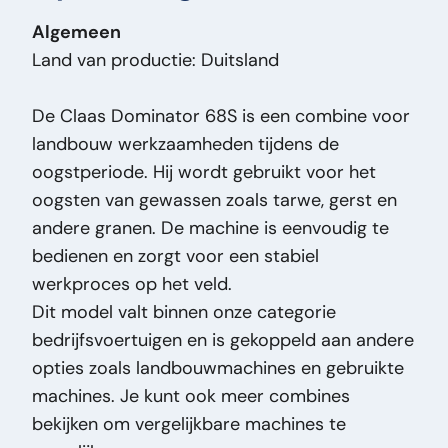
Bieden Toestaan:
N
Algemeen
Bouwjaar:
1990
Land van productie: Duitsland
Brandstof:
Diesel
Cabine Lengte:
Enkel
De Claas Dominator 68S is een combine voor
Carrosserie:
Combine
landbouw werkzaamheden tijdens de
Cilinder Aantal:
6
oogstperiode. Hij wordt gebruikt voor het
Datum Deel 1:
12-12-1990
oogsten van gewassen zoals tarwe, gerst en
Hoogte:
385
andere granen. De machine is eenvoudig te
Breedte:
440
bedienen en zorgt voor een stabiel
Lengte:
950
werkproces op het veld.
Massa (kg):
7.600
Dit model valt binnen onze categorie
Merk:
Claas
bedrijfsvoertuigen en is gekoppeld aan andere
Model Orig:
Dominator 68s
opties zoals landbouwmachines en gebruikte
Prijstype:
VastePrijs
machines. Je kunt ook meer combines
Serienummer:
15500511
bekijken om vergelijkbare machines te
Staat Algemeen:
Goed