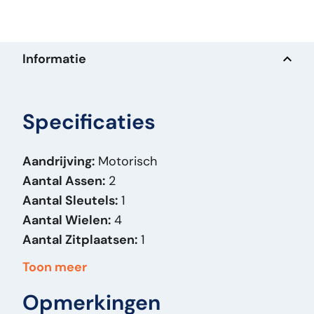
Informatie
Specificaties
Aandrijving:
Motorisch
Aantal Assen:
2
Aantal Sleutels:
1
Aantal Wielen:
4
Aantal Zitplaatsen:
1
Basiskleur:
Overig
Toon meer
Bediening:
Inzit
Opmerkingen
Bedrijfsuren:
6.212