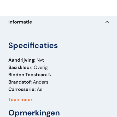
Informatie
Specificaties
Aandrijving:
Nvt
Basiskleur:
Overig
Bieden Toestaan:
N
Brandstof:
Anders
Carrosserie:
As
Massa (kg):
450
Toon meer
Merk:
BPW
Opmerkingen
Model Orig:
DRUM - 17.5 inch