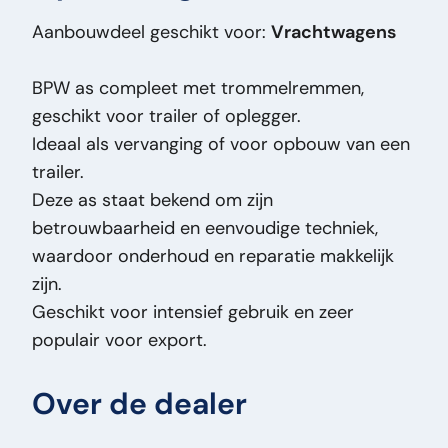
Prijstype:
VastePrijs
Aanbouwdeel geschikt voor:
Vrachtwagens
Staat Algemeen:
Goed
Staat Optisch:
Goed
BPW as compleet met trommelremmen,
Staat Technisch:
Goed
geschikt voor trailer of oplegger.
Titel:
BPW DRUM - 17.5 inch Oplegger as -
Ideaal als vervanging of voor opbouw van een
Semi-trailer as - 17.5 INCH - Trommelremmen
trailer.
- Luchtvering PM2812
Deze as staat bekend om zijn
Toevoeging:
Oplegger as - Semi-trailer as -
betrouwbaarheid en eenvoudige techniek,
17.5 INCH - Trommelremmen - Luchtvering
waardoor onderhoud en reparatie makkelijk
Type:
DRUM - 17.5 inch
zijn.
Vermogen Motor Pk:
0
Geschikt voor intensief gebruik en zeer
Voertuigsoort:
Onderdeel
populair voor export.
Over de dealer