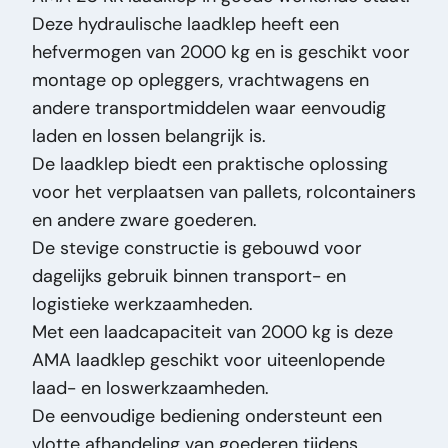
Deze hydraulische laadklep heeft een
Staat Optisch:
Goed
hefvermogen van 2000 kg en is geschikt voor
Staat Technisch:
Goed
montage op opleggers, vrachtwagens en
Titel:
AMA 20 KK 2000 KG AMA 20 KK -
andere transportmiddelen waar eenvoudig
Laadklep - 2000 Kg laad capaciteit -
laden en lossen belangrijk is.
Oplegger - Taillift PM3119
De laadklep biedt een praktische oplossing
Toevoeging:
AMA 20 KK - Laadklep - 2000 Kg
voor het verplaatsen van pallets, rolcontainers
laad capaciteit - Oplegger - Taillift
en andere zware goederen.
Type:
20 KK 2000 KG
De stevige constructie is gebouwd voor
Vermogen Motor Pk:
0
dagelijks gebruik binnen transport- en
Vin:
18045378
logistieke werkzaamheden.
Voedingsspanning:
V 24
Met een laadcapaciteit van 2000 kg is deze
Voertuigsoort:
Onderdeel
AMA laadklep geschikt voor uiteenlopende
laad- en loswerkzaamheden.
De eenvoudige bediening ondersteunt een
vlotte afhandeling van goederen tijdens