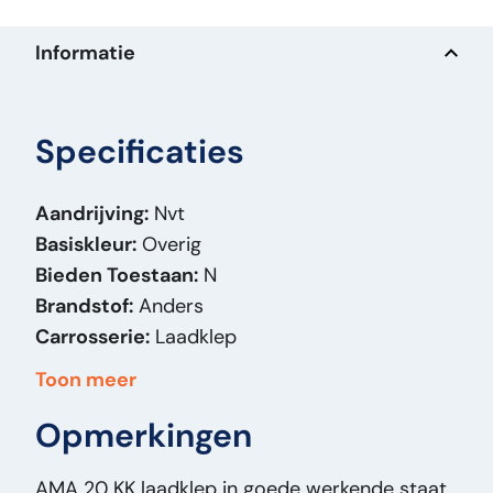
Informatie
Specificaties
Aandrijving:
Nvt
Basiskleur:
Overig
Bieden Toestaan:
N
Brandstof:
Anders
Carrosserie:
Laadklep
Massa (kg):
450
Toon meer
Merk:
AMA
Opmerkingen
Model Orig:
20 KK 2000 KG
Prijstype:
VastePrijs
AMA 20 KK laadklep in goede werkende staat.
Staat Algemeen:
Goed