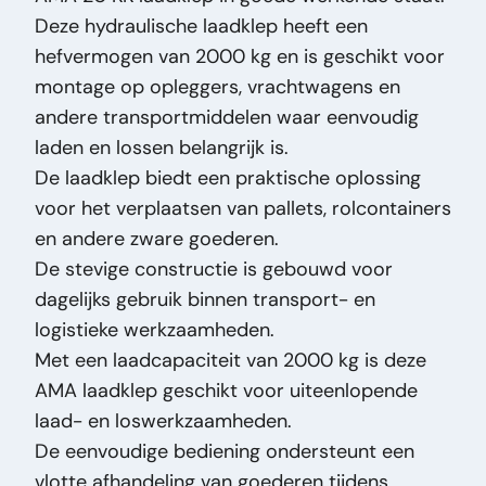
Deze hydraulische laadklep heeft een
Staat Optisch:
Goed
hefvermogen van 2000 kg en is geschikt voor
Staat Technisch:
Goed
montage op opleggers, vrachtwagens en
Titel:
AMA 20 KK 2000 KG AMA 20 KK -
andere transportmiddelen waar eenvoudig
Laadklep - 2000 Kg laad capaciteit -
laden en lossen belangrijk is.
Oplegger - Taillift PM3118
De laadklep biedt een praktische oplossing
Toevoeging:
AMA 20 KK - Laadklep - 2000 Kg
voor het verplaatsen van pallets, rolcontainers
laad capaciteit - Oplegger - Taillift
en andere zware goederen.
Type:
20 KK 2000 KG
De stevige constructie is gebouwd voor
Vermogen Motor Pk:
0
dagelijks gebruik binnen transport- en
Vin:
19095882
logistieke werkzaamheden.
Voedingsspanning:
V 24
Met een laadcapaciteit van 2000 kg is deze
Voertuigsoort:
Onderdeel
AMA laadklep geschikt voor uiteenlopende
laad- en loswerkzaamheden.
De eenvoudige bediening ondersteunt een
vlotte afhandeling van goederen tijdens