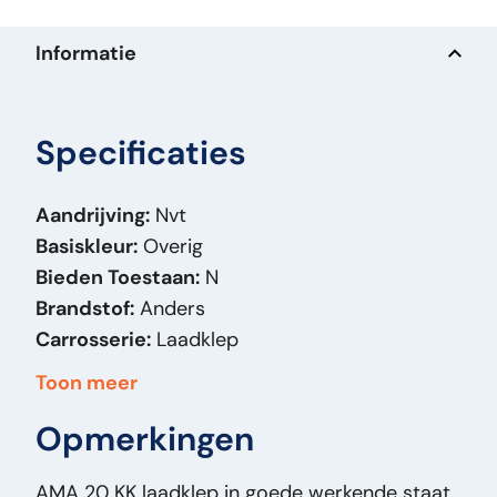
Informatie
Specificaties
Aandrijving:
Nvt
Basiskleur:
Overig
Bieden Toestaan:
N
Brandstof:
Anders
Carrosserie:
Laadklep
Massa (kg):
450
Toon meer
Merk:
AMA
Opmerkingen
Model Orig:
20 KK 2000 KG
Prijstype:
VastePrijs
AMA 20 KK laadklep in goede werkende staat.
Staat Algemeen:
Goed