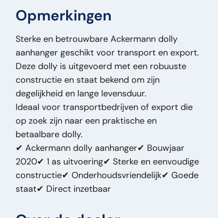
Opmerkingen
Datum Deel 1:
12-08-2020
Hoogte:
100
Sterke en betrouwbare Ackermann dolly
Breedte:
235
aanhanger geschikt voor transport en export.
Lengte:
380
Deze dolly is uitgevoerd met een robuuste
Laadvermogen (kg):
7500
constructie en staat bekend om zijn
Loopvlakbreedte:
445
degelijkheid en lange levensduur.
Massa (kg):
1.500
Ideaal voor transportbedrijven of export die
Merk:
Ackermann
op zoek zijn naar een praktische en
Model Orig:
100cm High
betaalbare dolly.
Prijstype:
VastePrijs
✔ Ackermann dolly aanhanger✔ Bouwjaar
Staat Algemeen:
Goed
2020✔ 1 as uitvoering✔ Sterke en eenvoudige
Staat Optisch:
Goed
constructie✔ Onderhoudsvriendelijk✔ Goede
Staat Technisch:
Goed
staat✔ Direct inzetbaar
Titel:
Ackermann 100cm High Ackermann
100cm Hoog Dolly Aanhanger 2020 – 1 As -
445/45 R19.5 banden – Goede staat – Export