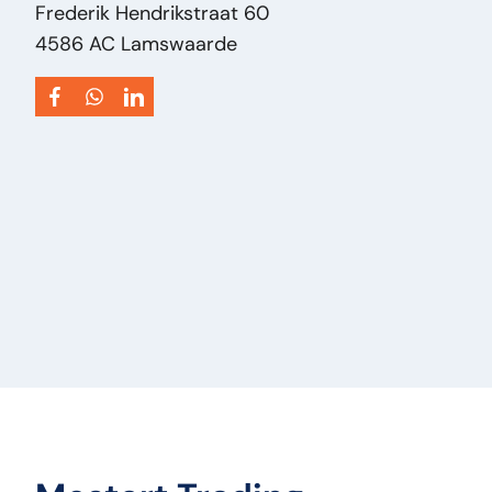
Type:
Mercedes Actros
Frederik Hendrikstraat 60
Vermogen Motor Pk:
0
4586 AC Lamswaarde
Vin:
23466801
Voertuigsoort:
Onderdeel