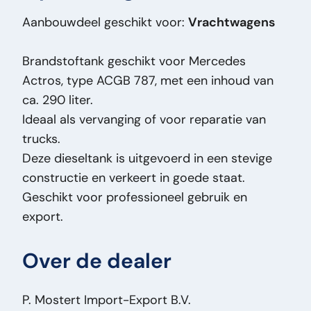
Massa (kg):
30
Aanbouwdeel geschikt voor:
Vrachtwagens
Merk:
ACGB 787
Model Orig:
Mercedes Actros
Brandstoftank geschikt voor Mercedes
Prijstype:
VastePrijs
Actros, type ACGB 787, met een inhoud van
Serienummer:
23466801
ca. 290 liter.
Staat Algemeen:
Goed
Ideaal als vervanging of voor reparatie van
Staat Optisch:
Goed
trucks.
Staat Technisch:
Goed
Deze dieseltank is uitgevoerd in een stevige
Tankinhoud:
290
constructie en verkeert in goede staat.
Titel:
ACGB 787 Mercedes Actros
Geschikt voor professioneel gebruik en
Brandstoftank Mercedes Actros – 290L –
export.
ACGB 787 – Diesel Tank – Truck Onderdeel
PM2506
Over de dealer
Toevoeging:
Brandstoftank Mercedes Actros
– 290L – ACGB 787 – Diesel Tank – Truck
Onderdeel
P. Mostert Import-Export B.V.