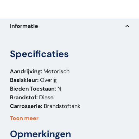
Informatie
Specificaties
Aandrijving:
Motorisch
Basiskleur:
Overig
Bieden Toestaan:
N
Brandstof:
Diesel
Carrosserie:
Brandstoftank
Hoogte:
70
Toon meer
Breedte:
68
Opmerkingen
Lengte:
70